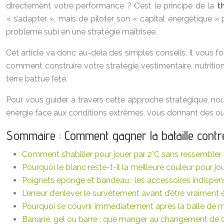
directement votre performance ? C’est le principe de la
t
« s’adapter », mais de piloter son « capital énergétique »
problème subi en une stratégie maîtrisée.
Cet article va donc au-delà des simples conseils. Il vous 
comment construire votre stratégie vestimentaire, nutriti
terre battue l’été.
Pour vous guider à travers cette approche stratégique, nou
énergie face aux conditions extrêmes, vous donnant des out
Sommaire : Comment gagner la bataille contre 
Comment s’habiller pour jouer par 2°C sans ressemble
Pourquoi le blanc reste-t-il la meilleure couleur pour jou
Poignets éponge et bandeau : les accessoires indispen
L’erreur d’enlever le survêtement avant d’être vraiment 
Pourquoi se couvrir immédiatement après la balle de ma
Banane, gel ou barre : que manger au changement de cô