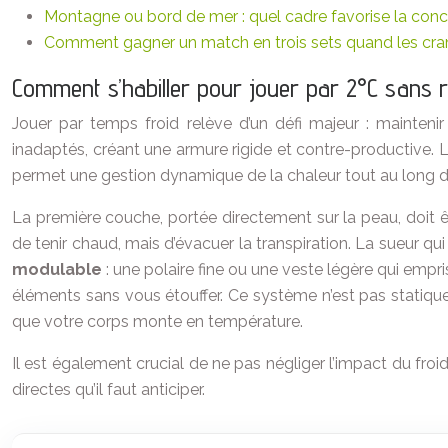
Montagne ou bord de mer : quel cadre favorise la conce
Comment gagner un match en trois sets quand les cr
Comment s’habiller pour jouer par 2°C sans
Jouer par temps froid relève d’un défi majeur : mainten
inadaptés, créant une armure rigide et contre-productive. 
permet une gestion dynamique de la chaleur tout au long de 
La première couche, portée directement sur la peau, doit 
de tenir chaud, mais d’évacuer la transpiration. La sueur qu
modulable
: une polaire fine ou une veste légère qui empri
éléments sans vous étouffer. Ce système n’est pas statiqu
que votre corps monte en température.
Il est également crucial de ne pas négliger l’impact du fr
directes qu’il faut anticiper.