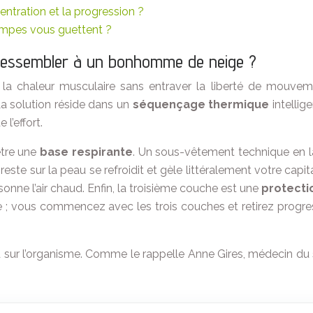
ntration et la progression ?
ampes vous guettent ?
 ressembler à un bonhomme de neige ?
ir la chaleur musculaire sans entraver la liberté de mou
La solution réside dans un
séquençage thermique
intellig
l’effort.
être une
base respirante
. Un sous-vêtement technique en la
i reste sur la peau se refroidit et gèle littéralement votre ca
sonne l’air chaud. Enfin, la troisième couche est une
protecti
e ; vous commencez avec les trois couches et retirez progres
oid sur l’organisme. Comme le rappelle Anne Gires, médecin du