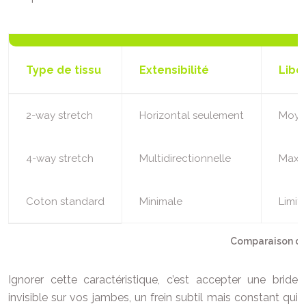
Type de tissu
Extensibilité
Libe
2-way stretch
Horizontal seulement
Moye
4-way stretch
Multidirectionnelle
Maxi
Coton standard
Minimale
Limit
Comparaison des
Ignorer cette caractéristique, c’est accepter une bride
invisible sur vos jambes, un frein subtil mais constant qui