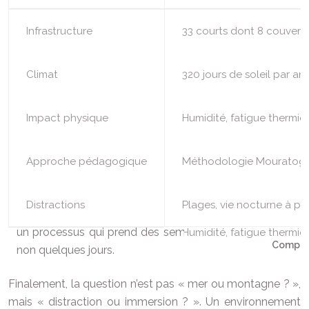
Infrastructure
33 courts dont 8 couvert
Climat
320 jours de soleil par an,
Impact physique
Humidité, fatigue thermiq
Approche pédagogique
Méthodologie Mouratoglo
Distractions
Plages, vie nocturne à pr
Compara
Finalement, la question n’est pas « mer ou montagne ? »,
mais « distraction ou immersion ? ». Un environnement