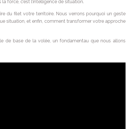
la force, c’est l’intelligence de situation.
re du filet votre territoire. Nous verrons pourquoi un geste
que situation, et enfin, comment transformer votre approche
uelle de base de la volée, un fondamentau que nous allons