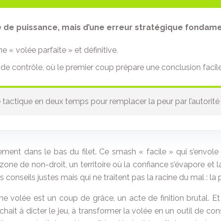
e de puissance, mais d’une erreur stratégique fondamen
e « volée parfaite » et définitive.
de contrôle, où le premier coup prépare une conclusion facile
actique en deux temps pour remplacer la peur par l’autorité e
ment dans le bas du filet. Ce smash « facile » qui s’envole 
ne zone de non-droit, un territoire où la confiance s’évapore e
 conseils justes mais qui ne traitent pas la racine du mal : la 
e volée est un coup de grâce, un acte de finition brutal. Et s
herchait à dicter le jeu, à transformer la volée en un outil de