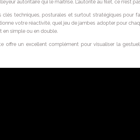
eur autoritaire qui le maîtrise. L’autorité au filet, ce n’est pas 
clés techniques, posturales et surtout stratégiques pour fai
itionne votre réactivité, quel jeu de jambes adopter pour cha
it en simple ou en double.
nte offre un excellent complément pour visualiser la gest