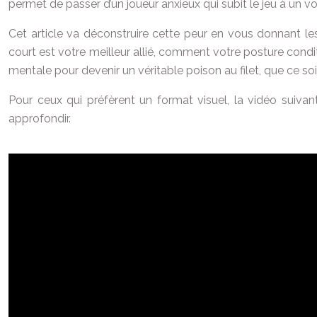
permet de passer d’un joueur anxieux qui subit le jeu à un volley
Cet article va déconstruire cette peur en vous donnant les 
court est votre meilleur allié, comment votre posture cond
mentale pour devenir un véritable poison au filet, que ce so
Pour ceux qui préfèrent un format visuel, la vidéo suiva
approfondir.