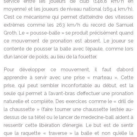
service entre les joueurs de club (148,8 km/h en
moyenne) et les joueurs de niveau national (169,4 km/h).
C’est ce mécanisme qui permet d’atteindre des vitesses
extrêmes comme les 263 km/h du record de Samuel
Groth. Le « pousse-balle » se produit précisément quand
ce mouvement de pronation est absent. Le joueur se
contente de pousser la balle avec l’épaule, comme lors
d’un lancer de poids, au lieu de la fouetter.
Pour développer ce mouvement, il faut d’abord
apprendre à servir avec une prise « marteau ». Cette
prise, qui peut sembler inconfortable au début, est la
seule qui permet à l’avant-bras d’effectuer une pronation
naturelle et complète. Des exercices comme le « drill de
la chaussette » (faire tourner une chaussette lestée au-
dessus de sa tête) ou le lancer de medecine-ball aident à
ressentir cette libération d’énergie. Le but est de sentir
que la raquette « traverse » la balle et non qu’elle la