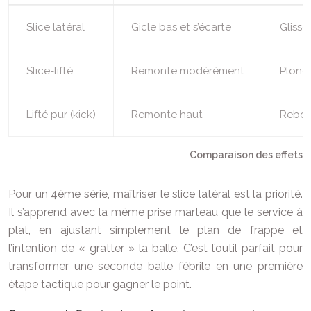
Slice latéral
Gicle bas et s’écarte
Glisse
Slice-lifté
Remonte modérément
Plong
Lifté pur (kick)
Remonte haut
Rebon
Comparaison des effets au
Pour un 4ème série, maîtriser le slice latéral est la priorité.
Il s’apprend avec la même prise marteau que le service à
plat, en ajustant simplement le plan de frappe et
l’intention de « gratter » la balle. C’est l’outil parfait pour
transformer une seconde balle fébrile en une première
étape tactique pour gagner le point.