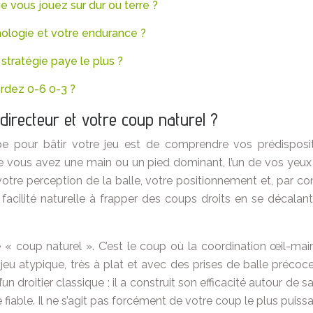
ue vous jouez sur dur ou terre ?
hologie et votre endurance ?
e stratégie paye le plus ?
rdez 0-6 0-3 ?
 directeur et votre coup naturel ?
e pour bâtir votre jeu est de comprendre vos prédisposit
vous avez une main ou un pied dominant, l’un de vos yeux trai
 votre perception de la balle, votre positionnement et, par co
e facilité naturelle à frapper des coups droits en se décala
e « coup naturel ». C’est le coup où la coordination œil-main 
n jeu atypique, très à plat et avec des prises de balle précoc
d’un droitier classique ; il a construit son efficacité autour de
fiable. Il ne s’agit pas forcément de votre coup le plus puiss