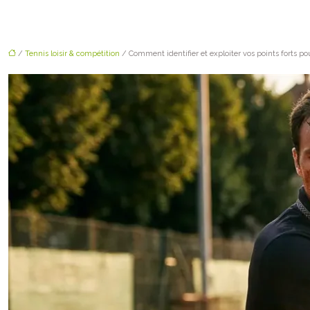
/
Tennis loisir & compétition
/ Comment identifier et exploiter vos points forts p