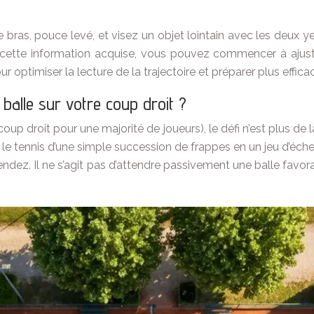
e bras, pouce levé, et visez un objet lointain avec les deux yeu
ois cette information acquise, vous pouvez commencer à aj
 optimiser la lecture de la trajectoire et préparer plus effic
balle sur votre coup droit ?
 coup droit pour une majorité de joueurs), le défi n’est plus de
e le tennis d’une simple succession de frappes en un jeu d’éche
tendez. Il ne s’agit pas d’attendre passivement une balle fa