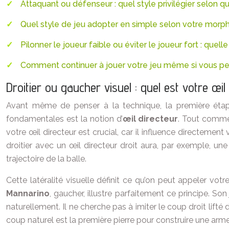
Attaquant ou défenseur : quel style privilégier selon q
Quel style de jeu adopter en simple selon votre morp
Pilonner le joueur faible ou éviter le joueur fort : quell
Comment continuer à jouer votre jeu même si vous pe
Droitier ou gaucher visuel : quel est votre œil
Avant même de penser à la technique, la première étap
fondamentales est la notion d’
œil directeur
. Tout comme 
votre œil directeur est crucial, car il influence directement
droitier avec un œil directeur droit aura, par exemple, un
trajectoire de la balle.
Cette latéralité visuelle définit ce qu’on peut appeler votr
Mannarino
, gaucher, illustre parfaitement ce principe. So
naturellement. Il ne cherche pas à imiter le coup droit lifté 
coup naturel est la première pierre pour construire une arme 