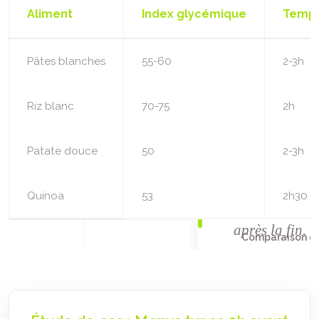
Aliment
Index glycémique
Temps
Pâtes blanches
55-60
2-3h
Riz blanc
70-75
2h
Patate douce
50
2-3h
Quinoa
53
2h30
Comparaison de