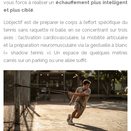
vous force à réaliser un
échauffement plus intelligent
et plus ciblé
.
L’objectif est de préparer le corps à l’effort spécifique du
tennis sans raquette ni balle, en se concentrant sur trois
axes : l’activation cardiovasculaire, la mobilité articulaire
et la préparation neuromusculaire via la gestuelle à blanc
(« shadow tennis »). Un espace de quelques mètres
carrés sur un parking ou une allée suffit.