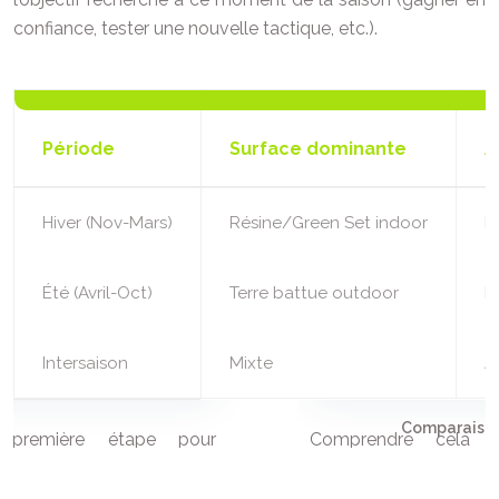
confiance, tester une nouvelle tactique, etc.).
Période
Surface dominante
A
Hiver (Nov-Mars)
Résine/Green Set indoor
F
Été (Avril-Oct)
Terre battue outdoor
F
Intersaison
Mixte
A
Comparaison 